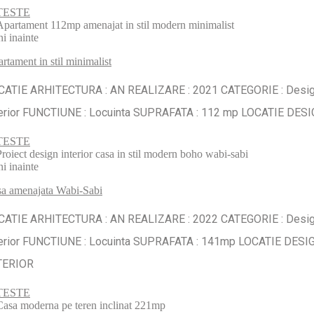
TESTE
ni inainte
rtament in stil minimalist
CATIE ARHITECTURA : AN REALIZARE : 2021 CATEGORIE : Desi
terior FUNCTIUNE : Locuinta SUPRAFATA : 112 mp LOCATIE DES
TESTE
ni inainte
a amenajata Wabi-Sabi
CATIE ARHITECTURA : AN REALIZARE : 2022 CATEGORIE : Desi
terior FUNCTIUNE : Locuinta SUPRAFATA : 141mp LOCATIE DESI
TERIOR
TESTE