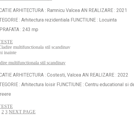
CATIE ARHITECTURA : Ramnicu Valcea AN REALIZARE : 2021
EGORIE : Arhitectura rezidentiala FUNCTIUNE : Locuinta
PRAFATA : 243 mp
TESTE
ni inainte
dire multifunctionala stil scandinav
CATIE ARHITECTURA : Costesti, Valcea AN REALIZARE : 2022
EGORIE : Arhitectura loisir FUNCTIUNE : Centru educational si d
creere
TESTE
1
2
3
NEXT PAGE