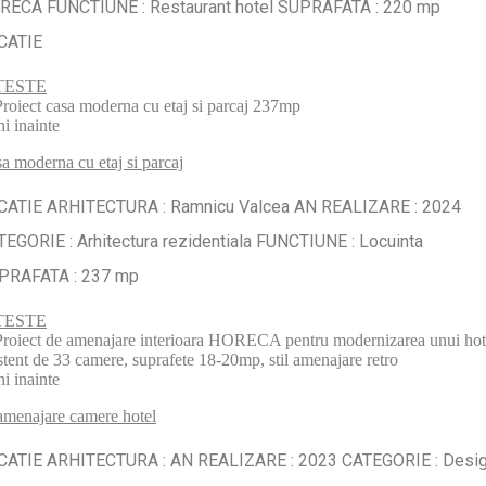
RECA FUNCTIUNE : Restaurant hotel SUPRAFATA : 220 mp
CATIE
TESTE
ni inainte
a moderna cu etaj si parcaj
CATIE ARHITECTURA : Ramnicu Valcea AN REALIZARE : 2024
EGORIE : Arhitectura rezidentiala FUNCTIUNE : Locuinta
PRAFATA : 237 mp
TESTE
ni inainte
menajare camere hotel
CATIE ARHITECTURA : AN REALIZARE : 2023 CATEGORIE : Desi