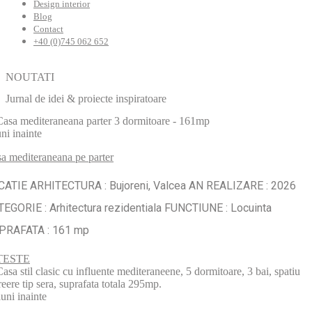
Design interior
Blog
Contact
+40 (0)745 062 652
NOUTATI
Jurnal de idei & proiecte inspiratoare
uni inainte
a mediteraneana pe parter
CATIE ARHITECTURA : Bujoreni, Valcea AN REALIZARE : 2026
EGORIE : Arhitectura rezidentiala FUNCTIUNE : Locuinta
PRAFATA : 161 mp
TESTE
luni inainte