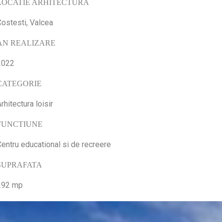
LOCATIE ARHITECTURA
Costesti, Valcea
AN REALIZARE
2022
CATEGORIE
rhitectura loisir
FUNCTIUNE
entru educational si de recreere
SUPRAFATA
292 mp