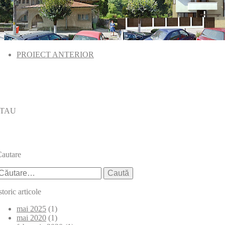
PROIECT ANTERIOR
 TAU
autare
aută
upă:
storic articole
mai 2025
(1)
mai 2020
(1)