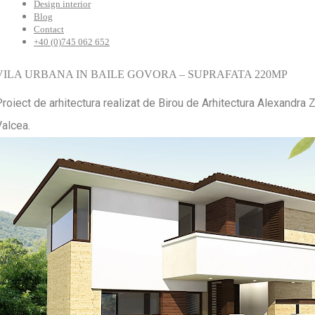
Design interior
Blog
Contact
+40 (0)745 062 652
VILA URBANA IN BAILE GOVORA – SUPRAFATA 220MP
roiect de arhitectura realizat de Birou de Arhitectura Alexandra 
Valcea.