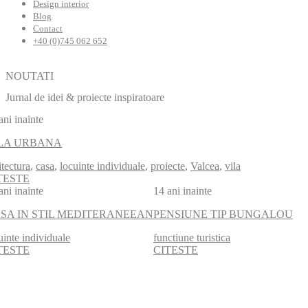
Design interior
Blog
Contact
+40 (0)745 062 652
NOUTATI
Jurnal de idei & proiecte inspiratoare
ani inainte
LA URBANA
itectura
,
casa
,
locuinte individuale
,
proiecte
,
Valcea
,
vila
TESTE
ani inainte
14 ani inainte
SA IN STIL MEDITERANEEAN
PENSIUNE TIP BUNGALOU
uinte individuale
functiune turistica
TESTE
CITESTE