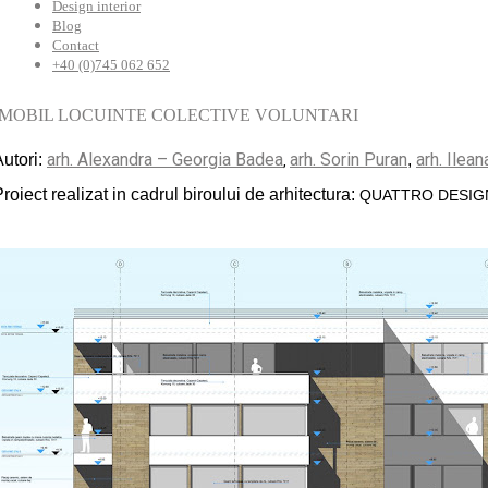
Design interior
Blog
Contact
+40 (0)745 062 652
IMOBIL LOCUINTE COLECTIVE VOLUNTARI
arh. Alexandra – Georgia B
adea
arh. Sorin Puran
arh. Ilea
Autori:
,
,
roiect realizat in cadrul biroului de arhitectura:
QUATTRO DESIG