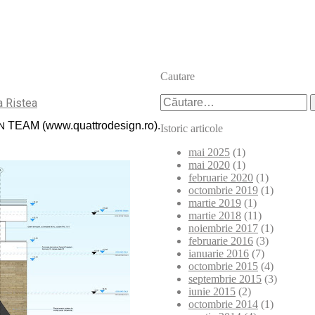
Cautare
Caută
na Ristea
după:
TEAM (www.quattrodesign.ro).
N
Istoric articole
mai 2025
(1)
mai 2020
(1)
februarie 2020
(1)
octombrie 2019
(1)
martie 2019
(1)
martie 2018
(11)
noiembrie 2017
(1)
februarie 2016
(3)
ianuarie 2016
(7)
octombrie 2015
(4)
septembrie 2015
(3)
iunie 2015
(2)
octombrie 2014
(1)