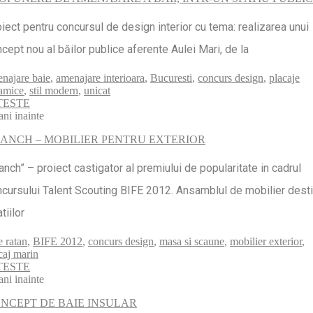
iect pentru concursul de design interior cu tema: realizarea unui
cept nou al băilor publice aferente Aulei Mari, de la
najare baie
,
amenajare interioara
,
Bucuresti
,
concurs design
,
placaje
amice
,
stil modern
,
unicat
TESTE
ani inainte
ANCH – MOBILIER PENTRU EXTERIOR
anch” – proiect castigator al premiului de popularitate in cadrul
cursului Talent Scouting BIFE 2012. Ansamblul de mobilier desti
tiilor
e ratan
,
BIFE 2012
,
concurs design
,
masa si scaune
,
mobilier exterior
,
caj marin
TESTE
ani inainte
NCEPT DE BAIE INSULAR