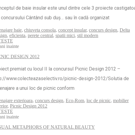
ceptul de baie insular este unul dintre cele 3 proiecte castigato
 concursului Cântând sub duş… sau în cadă organizat
najare baie
,
chiuveta consola
,
concept insular
,
concurs design
,
Delta
sign
,
eficienta
,
perete central
,
spatii mici
,
stil modern
TESTE
ani inainte
CNIC DESIGN 2012
iect premiat cu locul II la concursul Picnic Design 2012 –
p://www.colecteazaselectiv.ro/picnic-design-2012/Solutia de
najare a unui loc de picnic conform
najare exterioara
,
concurs design
,
Eco-Rom
,
loc de picnic
,
mobilier
erior
,
Picnic Design 2012
TESTE
ani inainte
SUAL METAPHORS OF NATURAL BEAUTY