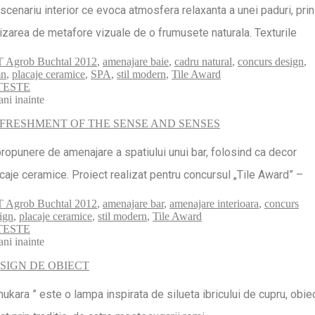
scenariu interior ce evoca atmosfera relaxanta a unei paduri, prin
lizarea de metafore vizuale de o frumusete naturala. Texturile
 Agrob Buchtal 2012
,
amenajare baie
,
cadru natural
,
concurs design
,
mn
,
placaje ceramice
,
SPA
,
stil modern
,
Tile Award
TESTE
ani inainte
FRESHMENT OF THE SENSE AND SENSES
ropunere de amenajare a spatiului unui bar, folosind ca decor
caje ceramice. Proiect realizat pentru concursul „Tile Award” –
 Agrob Buchtal 2012
,
amenajare bar
,
amenajare interioara
,
concurs
ign
,
placaje ceramice
,
stil modern
,
Tile Award
TESTE
ani inainte
SIGN DE OBIECT
hukara ” este o lampa inspirata de silueta ibricului de cupru, obie