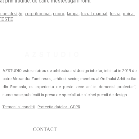
at prin traditie, de catre mestesugarii romi.
curs design
,
corp iluminat
,
cupru
,
lampa
,
lucrat manual
,
lustra
,
unicat
TESTE
AZSTUDIO este un birou de arhitectura si design interior, infiintat in 2019 de
catre Alexandra Zamfirescu, arhitect senior, membru al Ordinului Arhitectilor
din Romania, cu experienta de peste zece ani in domeniul proiectarii,
numeroase publicatii in presa de specialitate si cinci premii de design.
Termeni si conditii
|
Protectia datelor - GDPR
CONTACT