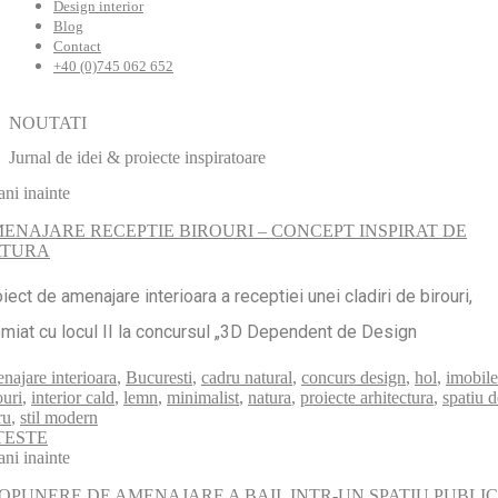
Design interior
Blog
Contact
+40 (0)745 062 652
NOUTATI
Jurnal de idei & proiecte inspiratoare
ani inainte
ENAJARE RECEPTIE BIROURI – CONCEPT INSPIRAT DE
ATURA
iect de amenajare interioara a receptiei unei cladiri de birouri,
miat cu locul II la concursul „3D Dependent de Design
najare interioara
,
Bucuresti
,
cadru natural
,
concurs design
,
hol
,
imobile
ouri
,
interior cald
,
lemn
,
minimalist
,
natura
,
proiecte arhitectura
,
spatiu d
ru
,
stil modern
TESTE
ani inainte
OPUNERE DE AMENAJARE A BAII, INTR-UN SPATIU PUBLIC