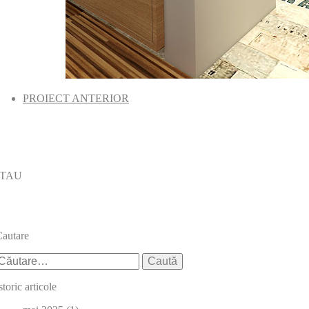
PROIECT ANTERIOR
 TAU
autare
aută
upă:
storic articole