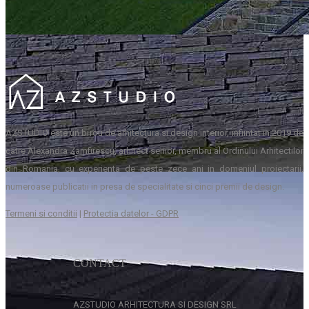
AZSTUDIO este un birou de arhitectura si design interior, infiintat in 2019 de
catre Alexandra Zamfirescu, arhitect senior, membru al Ordinului Arhitectilor
din Romania, cu experienta de peste zece ani in domeniul proiectarii,
numeroase publicatii in presa de specialitate si cinci premii de design.
Termeni si conditii
|
Protectia datelor - GDPR
CONTACT
AZSTUDIO ARHITECTURA SI DESIGN SRL