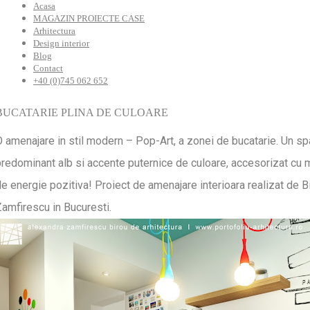
Acasa
MAGAZIN PROIECTE CASE
Arhitectura
Design interior
Blog
Contact
+40 (0)745 062 652
BUCATARIE PLINA DE CULOARE
 amenajare in stil modern – Pop-Art, a zonei de bucatarie. Un spa
redominant alb si accente puternice de culoare, accesorizat cu m
e energie pozitiva! Proiect de amenajare interioara realizat de B
amfirescu in Bucuresti.