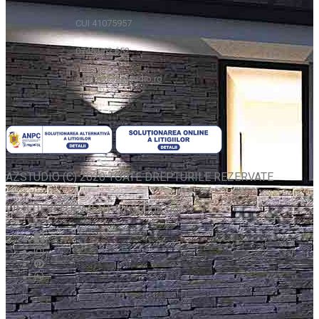
CUI 41075957
0745 062 652
contact@azstudio.ro
AZSTUDIO (C) 2020 TOATE DREPTURILE REZERVATE
WEB DEVELOPMENT BY
360design