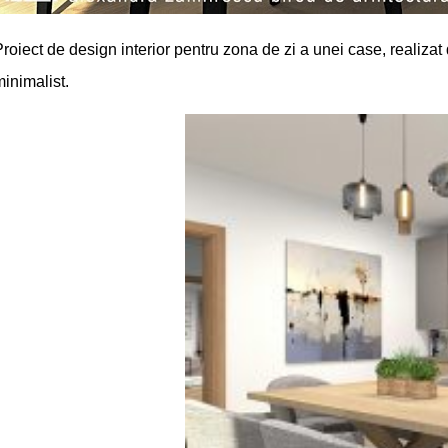
Proiect de design interior pentru zona de zi a unei case, realiz
inimalist.