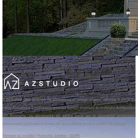
AZSTUDIO este un birou de arhitectura si design interior, infiintat in 2019 de
catre Alexandra Zamfirescu, arhitect senior, membru al Ordinului Arhitectilor
din Romania, cu experienta de peste zece ani in domeniul proiectarii,
numeroase publicatii in presa de specialitate si cinci premii de design.
Termeni si conditii
|
Protectia datelor - GDPR