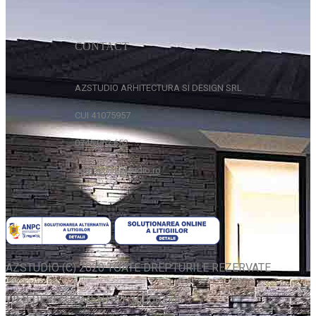
CONTACT
AZSTUDIO ARHITECTURA SI DESIGN SRL
CUI 41075957
0745 062 652
contact@azstudio.ro
AZSTUDIO (C) 2020 TOATE DREPTURILE REZERVATE
WEB DEVELOPMENT BY
360design