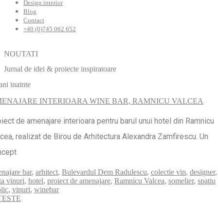
Design interior
Blog
Contact
+40 (0)745 062 652
NOUTATI
Jurnal de idei & proiecte inspiratoare
ani inainte
ENAJARE INTERIOARA WINE BAR, RAMNICU VALCEA
iect de amenajare interioara pentru barul unui hotel din Ramnicu
cea, realizat de Birou de Arhitectura Alexandra Zamfirescu. Un
ncept
najare bar
,
arhitect
,
Bulevardul Dem Radulescu
,
colectie vin
,
designer
,
ta vinuri
,
hotel
,
proiect de amenajare
,
Ramnicu Valcea
,
somelier
,
spatiu
lic
,
vinuri
,
winebar
TESTE