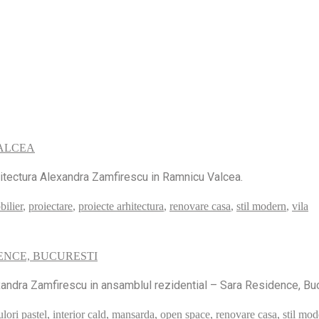
VALCEA
rhitectura Alexandra Zamfirescu in Ramnicu Valcea.
bilier
,
proiectare
,
proiecte arhitectura
,
renovare casa
,
stil modern
,
vila
ENCE, BUCURESTI
exandra Zamfirescu in ansamblul rezidential – Sara Residence, Bu
ulori pastel
,
interior cald
,
mansarda
,
open space
,
renovare casa
,
stil mod