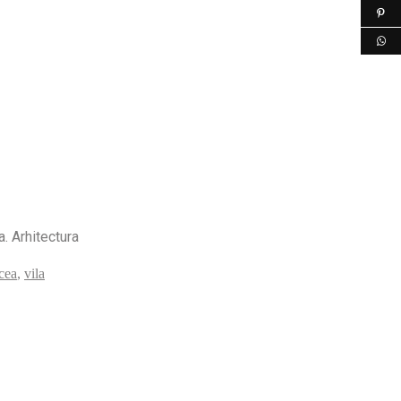
. Arhitectura
cea
,
vila