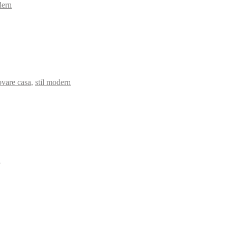
dern
ovare casa
,
stil modern
n