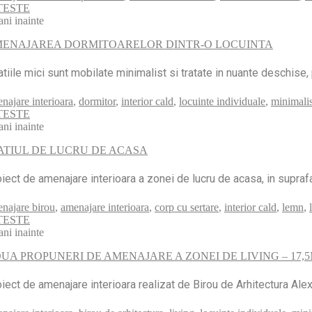
TESTE
ani inainte
ENAJAREA DORMITOARELOR DINTR-O LOCUINTA
tiile mici sunt mobilate minimalist si tratate in nuante deschise, 
najare interioara
,
dormitor
,
interior cald
,
locuinte individuale
,
minimalis
TESTE
ani inainte
ATIUL DE LUCRU DE ACASA
iect de amenajare interioara a zonei de lucru de acasa, in supraf
najare birou
,
amenajare interioara
,
corp cu sertare
,
interior cald
,
lemn
,
TESTE
ani inainte
UA PROPUNERI DE AMENAJARE A ZONEI DE LIVING – 17,
iect de amenajare interioara realizat de Birou de Arhitectura Ale