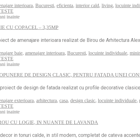
najare interioara
,
Bucuresti
,
eficienta
,
interior cald
,
living
,
locuinte ind
TESTE
ani inainte
IE CU COPACEL – 3,35MP
iect de amenajare interioara realizat de Birou de Arhitectura Ale
najare baie
,
amenajare interioara
,
Bucuresti
,
locuinte individuale
,
minim
TESTE
ani inainte
OPUNERE DE DESIGN CLASIC, PENTRU FATADA UNEI CON
proiect de design de fatada realizat cu profile decorative clasice,
najare exterioara
,
arhitectura
,
casa
,
design clasic
,
locuinte individuale
,
TESTE
ani inainte
ROU CU LOGIE, IN NUANTE DE LAVANDA
decor in tonuri calde, in stil modern, completat de cateva accent