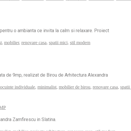
pentru o ambianta ce invita la calm si relaxare. Proiect
t
,
mobilier
,
renovare casa
,
spatii mici
,
stil modern
ata de 9mp, realizat de Birou de Arhitectura Alexandra
locuinte individuale
,
minimalist
,
mobilier de birou
,
renovare casa
,
spatii
5MP
xandra Zamfirescu in Slatina.