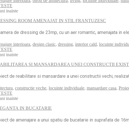
najare interioara
,
birou de arhitectura
,
living
,
locuinte individuale
,
mini
TESTE
ani inainte
ESSING ROOM AMENAJAT IN STIL FRANTUZESC
amera de dressing de 23mp, cu un aer romantic, amenajata in elega
najare interioara
,
design clasic
,
dressing
,
interior cald
,
locuinte individ
TESTE
ani inainte
ABILITAREA SI MANSARDAREA UNEI CONSTRUCTII EXIS
iect de reabilitare si mansardare a unei constructii vechi, realiz
itectura
,
constructie veche
,
locuinte individuale
,
mansardare casa
,
Proiec
TESTE
ani inainte
EGANTA IN BUCATARIE
iect de amenajare a unui spatiu de bucatarie in suprafata de 16