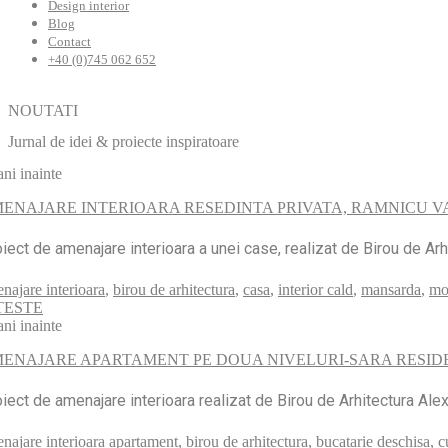
Design interior
Blog
Contact
+40 (0)745 062 652
NOUTATI
Jurnal de idei & proiecte inspiratoare
ani inainte
ENAJARE INTERIOARA RESEDINTA PRIVATA, RAMNICU 
iect de amenajare interioara a unei case, realizat de Birou de A
najare interioara
,
birou de arhitectura
,
casa
,
interior cald
,
mansarda
,
mo
TESTE
ani inainte
ENAJARE APARTAMENT PE DOUA NIVELURI-SARA RESID
iect de amenajare interioara realizat de Birou de Arhitectura Al
najare interioara apartament
,
birou de arhitectura
,
bucatarie deschisa
,
c