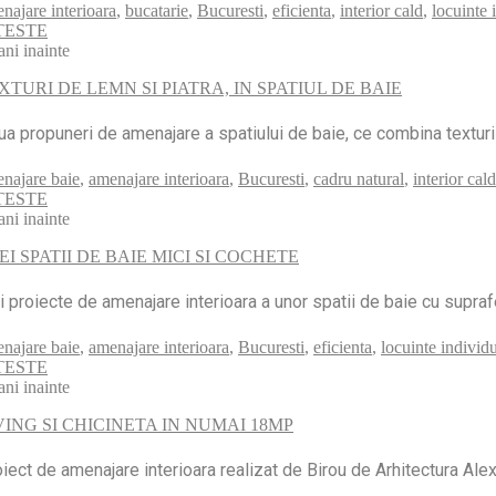
najare interioara
,
bucatarie
,
Bucuresti
,
eficienta
,
interior cald
,
locuinte 
TESTE
ani inainte
XTURI DE LEMN SI PIATRA, IN SPATIUL DE BAIE
a propuneri de amenajare a spatiului de baie, ce combina texturi 
najare baie
,
amenajare interioara
,
Bucuresti
,
cadru natural
,
interior cald
TESTE
ani inainte
EI SPATII DE BAIE MICI SI COCHETE
i proiecte de amenajare interioara a unor spatii de baie cu supra
najare baie
,
amenajare interioara
,
Bucuresti
,
eficienta
,
locuinte individ
TESTE
ani inainte
VING SI CHICINETA IN NUMAI 18MP
iect de amenajare interioara realizat de Birou de Arhitectura Ale