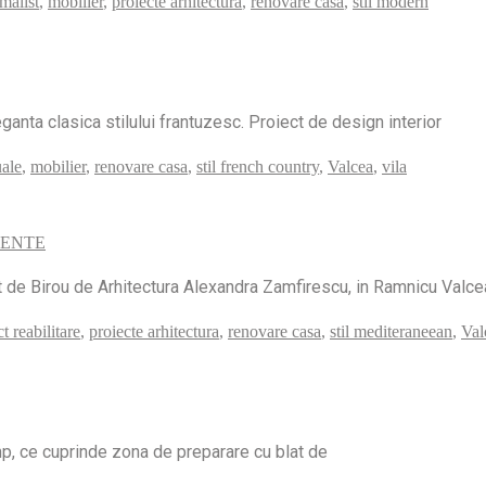
malist
,
mobilier
,
proiecte arhitectura
,
renovare casa
,
stil modern
nta clasica stilului frantuzesc. Proiect de design interior
uale
,
mobilier
,
renovare casa
,
stil french country
,
Valcea
,
vila
TENTE
at de Birou de Arhitectura Alexandra Zamfirescu, in Ramnicu Valcea
t reabilitare
,
proiecte arhitectura
,
renovare casa
,
stil mediteraneean
,
Val
mp, ce cuprinde zona de preparare cu blat de