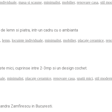
individuale
,
masa si scaune
,
minimalist
,
mobilier
,
renovare casa
,
stil mo
de lemn si piatra, intr-un cadru cu o ambianta
,
lemn
,
locuinte individuale
,
minimalist
,
mobilier
,
placaje ceramice
,
ren
fete mici, cuprinse intre 2-3mp si un design cochet.
uale
,
minimalist
,
placaje ceramice
,
renovare casa
,
spatii mici
,
stil moder
xandra Zamfirescu in Bucuresti.