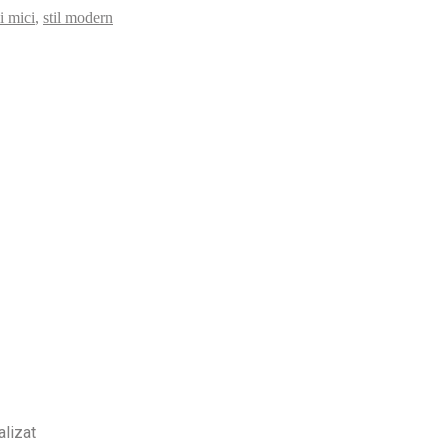
ii mici
,
stil modern
alizat