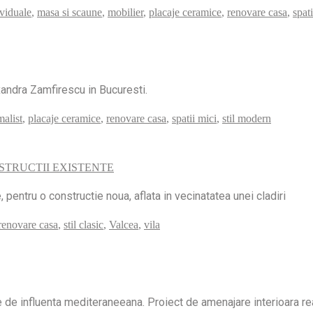
ividuale
,
masa si scaune
,
mobilier
,
placaje ceramice
,
renovare casa
,
spat
xandra Zamfirescu in Bucuresti.
alist
,
placaje ceramice
,
renovare casa
,
spatii mici
,
stil modern
STRUCTII EXISTENTE
 pentru o constructie noua, aflata in vecinatatea unei cladiri
renovare casa
,
stil clasic
,
Valcea
,
vila
e de influenta mediteraneeana. Proiect de amenajare interioara re