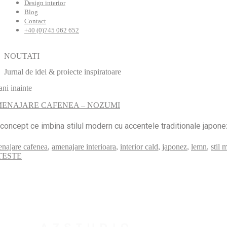
Design interior
Blog
Contact
+40 (0)745 062 652
NOUTATI
Jurnal de idei & proiecte inspiratoare
ani inainte
ENAJARE CAFENEA – NOZUMI
concept ce imbina stilul modern cu accentele traditionale japonez
najare cafenea
,
amenajare interioara
,
interior cald
,
japonez
,
lemn
,
stil 
TESTE