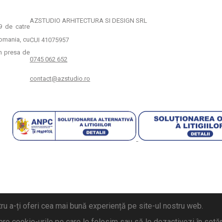
AZSTUDIO ARHITECTURA SI DESIGN SRL
19 de catre
Romania, cu
CUI 41075957
in presa de
0745 062 652
contact@azstudio.ro
ru a-ți oferi cea mai bună experiență pe site-ul nostru web.
pre cookie-urile pe care le folosim sau să le dezactivezi în
setăr