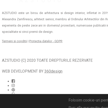
AZSTUDIO este un birou de arhitectura si design interior, infiintat in 20
Alexandra Zamfirescu, arhitect senior, membru al Ordinului Arhitectilor din 
experienta de peste zece ani in domeniul proiectarii, numeroase publicatii 
specialitate si cinci premii de design.
Termeni si conditii
|
Protectia datelor - GDPR
AZSTUDIO (C) 2020 TOATE DREPTURILE REZERVATE
WEB DEVELOPMENT BY
360design
Folosim cookie-uri pent
Poți afla mai multe des