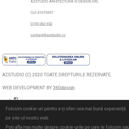
AZSTUDIO ARHITECTURA SI DESIGN SRL
CUI 41075957
0745 062 652
contact@azstudio.ro
AZSTUDIO (C) 2020 TOATE DREPTURILE REZERVATE
WEB DEVELOPMENT BY
360design
Folosim cookie-uri pentru a-ți oferi cea mai bună experiență
pe site-ul nostru web.
Poți afla mai multe despre cookie-urile pe care le folosim sa