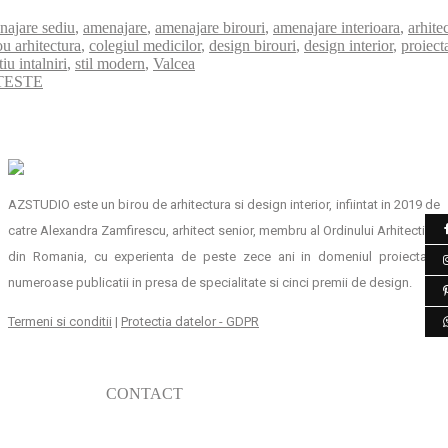
najare sediu
,
amenajare
,
amenajare birouri
,
amenajare interioara
,
arhite
ou arhitectura
,
colegiul medicilor
,
design birouri
,
design interior
,
proiect
tiu intalniri
,
stil modern
,
Valcea
TESTE
AZSTUDIO este un birou de arhitectura si design interior, infiintat in 2019 de
catre Alexandra Zamfirescu, arhitect senior, membru al Ordinului Arhitectilor
din Romania, cu experienta de peste zece ani in domeniul proiectarii,
numeroase publicatii in presa de specialitate si cinci premii de design.
Termeni si conditii
|
Protectia datelor - GDPR
CONTACT