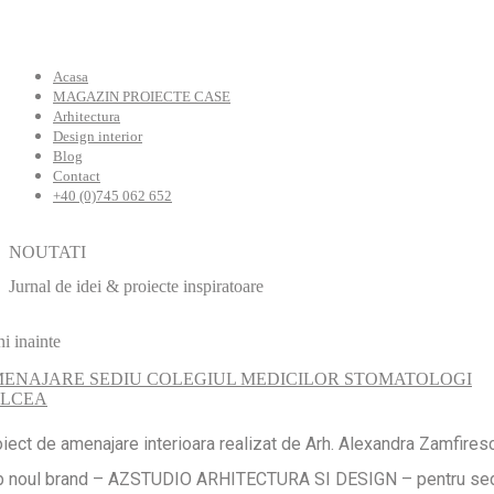
Acasa
MAGAZIN PROIECTE CASE
Arhitectura
Design interior
Blog
Contact
+40 (0)745 062 652
NOUTATI
Jurnal de idei & proiecte inspiratoare
ni inainte
ENAJARE SEDIU COLEGIUL MEDICILOR STOMATOLOGI
LCEA
iect de amenajare interioara realizat de Arh. Alexandra Zamfires
b noul brand – AZSTUDIO ARHITECTURA SI DESIGN – pentru sed