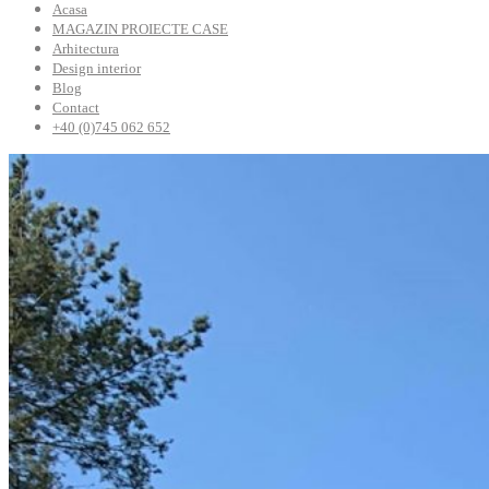
Acasa
MAGAZIN PROIECTE CASE
Arhitectura
Design interior
Blog
Contact
+40 (0)745 062 652