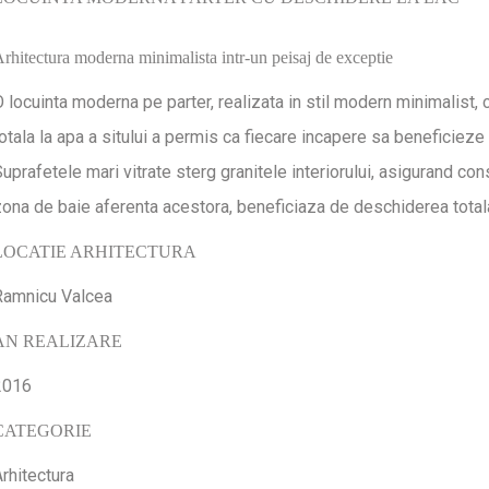
rhitectura moderna minimalista intr-un peisaj de exceptie
 locuinta moderna pe parter, realizata in stil modern minimalist, 
otala la apa a sitului a permis ca fiecare incapere sa beneficieze 
uprafetele mari vitrate sterg granitele interiorului, asigurand con
ona de baie aferenta acestora, beneficiaza de deschiderea totala 
LOCATIE ARHITECTURA
Ramnicu Valcea
AN REALIZARE
2016
CATEGORIE
rhitectura