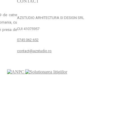
CONTACT
19 de catre
AZSTUDIO ARHITECTURA SI DESIGN SRL
Romania, cu
CUI 41075957
in presa de
0745 062 652
contact@azstudio.ro