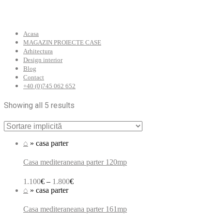
Acasa
MAGAZIN PROIECTE CASE
Arhitectura
Design interior
Blog
Contact
+40 (0)745 062 652
Showing all 5 results
⌂
»
casa parter
Casa mediteraneana parter 120mp
1.100
€
–
1.800
€
⌂
»
casa parter
Casa mediteraneana parter 161mp