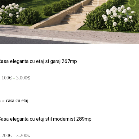
Casa eleganta cu etaj si garaj 267mp
2.100
€
3.000
€
–
⌂
»
casa cu etaj
Casa eleganta cu etaj stil modernist 289mp
2.200
€
3.200
€
–