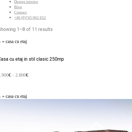
Design interior
Blog
Contact
+40 (0)745 062 652
Showing 1–8 of 11 results
⌂
»
casa cu etaj
asa cu etaj in stil clasic 250mp
1.900
€
2.800
€
–
⌂
»
casa cu etaj