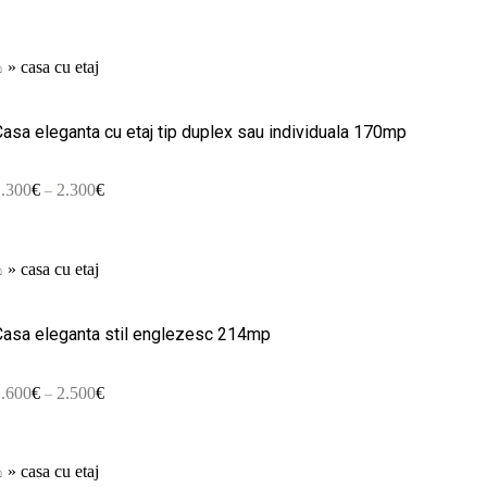
⌂
»
casa cu etaj
Casa eleganta cu etaj tip duplex sau individuala 170mp
1.300
€
2.300
€
–
⌂
»
casa cu etaj
Casa eleganta stil englezesc 214mp
1.600
€
2.500
€
–
⌂
»
casa cu etaj