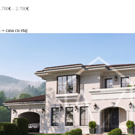
1.700
€
2.700
€
–
⌂
»
casa cu etaj