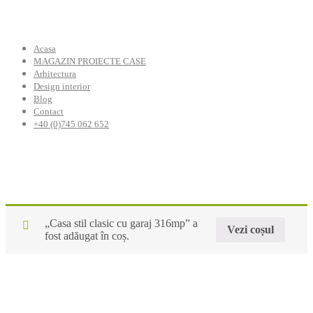
Acasa
MAGAZIN PROIECTE CASE
Arhitectura
Design interior
Blog
Contact
+40 (0)745 062 652
„Casa stil clasic cu garaj 316mp” a
Vezi coșul
fost adăugat în coș.